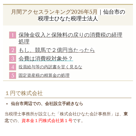
月間アクセスランキング2026年5月
｜仙台市の
税理士ひなた税理士法人
保険金収入と保険料の戻りの消費税の経理
1
処理
もし、競馬で２億円当たったら
2
会費は消費税対象外？
3
4
役員給与等の内訳書を甘く見るな
5
固定資産税の精算金の処理
１円で株式会社
仙台市周辺での、会社設立手続きなら
当税理士事務所が設立した「株式会社ひなた会計事務所」は、
東
北
での、
資本金１円株式会社第１号
です。