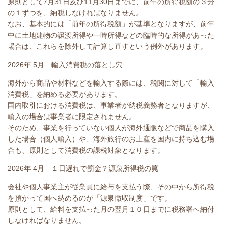
原則として7月31日及び11月30日までに、前年の所得税額の３分
の１ずつを、納税しなければなりません。
なお、基本的には「前年の所得税額」が基準となりますが、前年
中に土地建物の譲渡所得や一時所得などの臨時的な所得があった
場合は、これらを除外して計算し直すという例外があります。
2026年 5月 輸入消費税の落とし穴
海外から商品や材料などを輸入する際には、税関に対して「輸入
消費税」を納める必要があります。
国内取引における消費税は、事業者が納税義務者となりますが、
輸入の場合は事業者に限定されません。
そのため、事業を行っていない個人が海外通販などで商品を購入
した場合（個人輸入）や、海外旅行のお土産を国内に持ち込む場
合も、原則として消費税の課税対象となります。
2026年 4月 １日遅れで罰金？源泉所得税の罠
会社や個人事業主が従業員に給与を支払う際、その中から所得税
を預かって国へ納めるのが「源泉徴収制度」です。
原則として、給料を支払った月の翌月１０日までに税務署へ納付
しなければなりません。