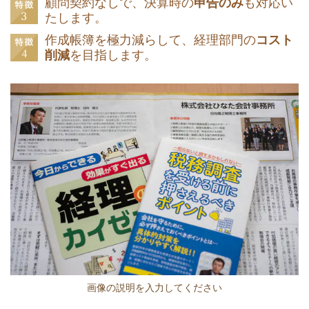
顧問契約なしで、決算時の
申告のみ
も対応い
たします。
作成帳簿を極力減らして、経理部門の
コスト
削減
を目指します。
画像の説明を入力してください