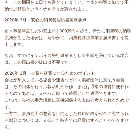
もしこの期限を１日でも過ぎてしまうと、本来の税額に加えて不
納付加算税というペナルティが課されます。
2026年 3月 安心の消費税届出書実務要点
前々事業年度などの売上が1,000万円を超え、新たに消費税の納税
義務が生じた場合は、速やかに「消費税課税事業者届出書」を提
出します。
なお、すでにインボイス発行事業者として登録を受けている場合
は、この届出書の提出は不要です。
2026年 2月 会費を経費にするためのポイント
会社が加入している協会や連盟などの同業者団体に支払う会費
は、その団体が行う広報活動や研修、または通常の運営に使われ
るものであれば、支払った時点で経費として処理できます。
これは、会社の事業活動に直接関係する支出と考えられるためで
す。
一方で、会員同士の懇親を目的とした費用や政治献金に充てられ
る部分については、支払った時点では経費にすることができませ
ん。