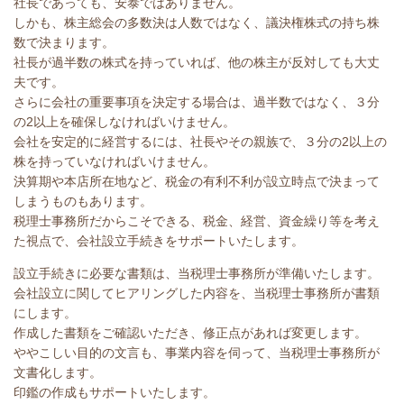
社長であっても、安泰ではありません。
しかも、株主総会の多数決は人数ではなく、議決権株式の持ち株
数で決まります。
社長が過半数の株式を持っていれば、他の株主が反対しても大丈
夫です。
さらに会社の重要事項を決定する場合は、過半数ではなく、３分
の2以上を確保しなければいけません。
会社を安定的に経営するには、社長やその親族で、３分の2以上の
株を持っていなければいけません。
決算期や本店所在地など、税金の有利不利が設立時点で決まって
しまうものもあります。
税理士事務所だからこそできる、税金、経営、資金繰り等を考え
た視点で、会社設立手続きをサポートいたします。
設立手続きに必要な書類は、当税理士事務所が準備いたします。
会社設立に関してヒアリングした内容を、当税理士事務所が書類
にします。
作成した書類をご確認いただき、修正点があれば変更します。
ややこしい目的の文言も、事業内容を伺って、当税理士事務所が
文書化します。
印鑑の作成もサポートいたします。