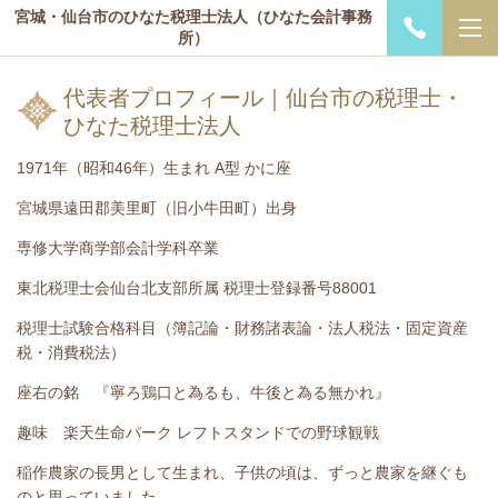
宮城・仙台市のひなた税理士法人（ひなた会計事務
所）
代表者プロフィール｜仙台市の税理士・
ひなた税理士法人
1971年（昭和46年）生まれ A型 かに座
宮城県遠田郡美里町（旧小牛田町）出身
専修大学商学部会計学科卒業
東北税理士会仙台北支部所属 税理士登録番号88001
税理士試験合格科目（簿記論・財務諸表論・法人税法・固定資産
税・消費税法）
座右の銘 『寧ろ鶏口と為るも、牛後と為る無かれ』
趣味 楽天生命パーク レフトスタンドでの野球観戦
稲作農家の長男として生まれ、子供の頃は、ずっと農家を継ぐも
のと思っていました。