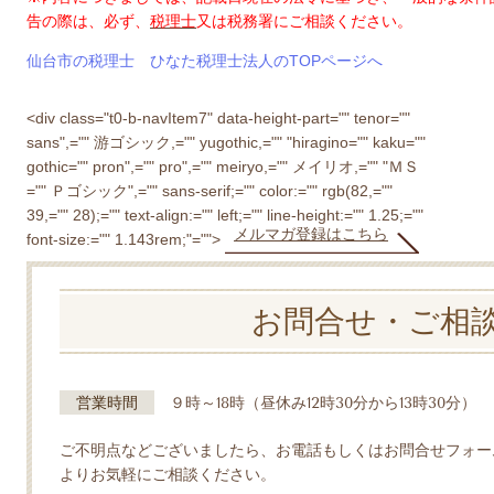
告の際は、必ず、
税理士
又は税務署にご相談ください。
仙台市の税理士 ひなた税理士法人のTOPページへ
<div class="t0-b-navItem7" data-height-part="" tenor=""
sans",="" 游ゴシック,="" yugothic,="" "hiragino="" kaku=""
gothic="" pron",="" pro",="" meiryo,="" メイリオ,="" "ＭＳ
="" Ｐゴシック",="" sans-serif;="" color:="" rgb(82,=""
39,="" 28);="" text-align:="" left;="" line-height:="" 1.25;=""
メルマガ登録はこちら
font-size:="" 1.143rem;"="">
お問合せ・ご相
営業時間
９時～18時（昼休み12時30分から13時30分）
ご不明点などございましたら、お電話もしくはお問合せフォー
よりお気軽にご相談ください。