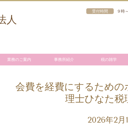
受付時間
９時～
法人
業務のご案内
事務所紹介
税の雑学
会費を経費にするための
理士ひなた税
2026年2月