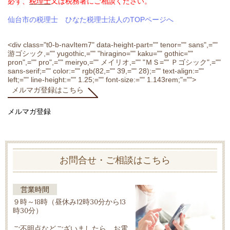
必ず、
税理士
又は税務署にご相談ください。
仙台市の税理士 ひなた税理士法人のTOPページへ
<div class="t0-b-navItem7" data-height-part="" tenor="" sans",=""
游ゴシック,="" yugothic,="" "hiragino="" kaku="" gothic=""
pron",="" pro",="" meiryo,="" メイリオ,="" "ＭＳ="" Ｐゴシック",=""
sans-serif;="" color:="" rgb(82,="" 39,="" 28);="" text-align:=""
left;="" line-height:="" 1.25;="" font-size:="" 1.143rem;"="">
メルマガ登録はこちら
メルマガ登録
お問合せ・ご相談はこちら
営業時間
９時～18時（昼休み12時30分から13
時30分）
ご不明点などございましたら、お電